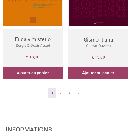
Fuga y misterio
Gismontiana
Sérgio & Odair Assad
GuitArt QuArtet
€
18,00
€
15,00
Ajouter au panier
Ajouter au panier
1
2
3
→
INFORMATIONS