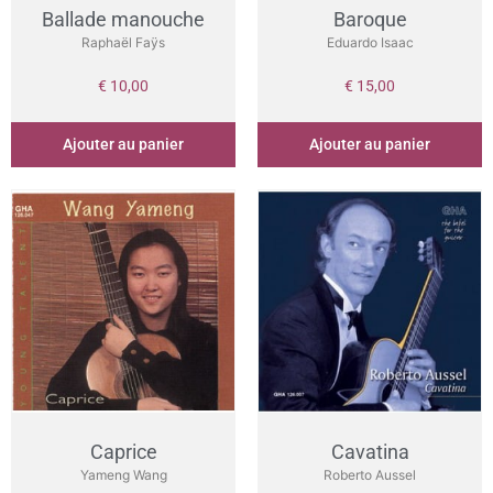
Ballade manouche
Baroque
Raphaël Faÿs
Eduardo Isaac
€
10,00
€
15,00
Ajouter au panier
Ajouter au panier
Caprice
Cavatina
Yameng Wang
Roberto Aussel