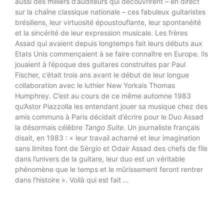
aussi des milliers d’auditeurs qui découvrirent – en direct
sur la chaîne classique nationale – ces fabuleux guitaristes
brésiliens, leur virtuosité époustouflante, leur spontanéité
et la sincérité de leur expression musicale. Les frères
Assad qui avaient depuis longtemps fait leurs débuts aux
Etats Unis commençaient à se faire connaître en Europe. Ils
jouaient à l’époque des guitares construites par Paul
Fischer, c’était trois ans avant le début de leur longue
collaboration avec le luthier New Yorkais Thomas
Humphrey. C’est au cours de ce même automne 1983
qu’Astor Piazzolla les entendant jouer sa musique chez des
amis communs à Paris décidait d’écrire pour le Duo Assad
la désormais célèbre
Tango Suite
. Un journaliste français
disait, en 1983 : « leur travail acharné et leur imagination
sans limites font de Sérgio et Odair Assad des chefs de file
dans l’univers de la guitare, leur duo est un véritable
phénomène que le temps et le mûrissement feront rentrer
dans l’histoire ». Voilà qui est fait …